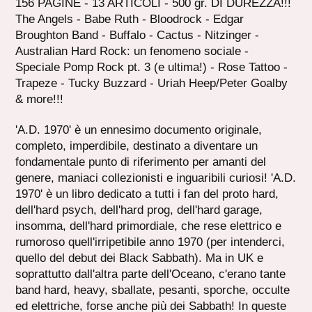
156 PAGINE - 13 ARTICOLI - 500 gr. DI DUREZZA!!!
The Angels - Babe Ruth - Bloodrock - Edgar
Broughton Band - Buffalo - Cactus - Nitzinger -
Australian Hard Rock: un fenomeno sociale -
Speciale Pomp Rock pt. 3 (e ultima!) - Rose Tattoo -
Trapeze - Tucky Buzzard - Uriah Heep/Peter Goalby
& more!!!
'A.D. 1970' è un ennesimo documento originale,
completo, imperdibile, destinato a diventare un
fondamentale punto di riferimento per amanti del
genere, maniaci collezionisti e inguaribili curiosi! 'A.D.
1970' è un libro dedicato a tutti i fan del proto hard,
dell'hard psych, dell'hard prog, dell'hard garage,
insomma, dell'hard primordiale, che rese elettrico e
rumoroso quell'irripetibile anno 1970 (per intenderci,
quello del debut dei Black Sabbath). Ma in UK e
soprattutto dall'altra parte dell'Oceano, c'erano tante
band hard, heavy, sballate, pesanti, sporche, occulte
ed elettriche, forse anche più dei Sabbath! In queste