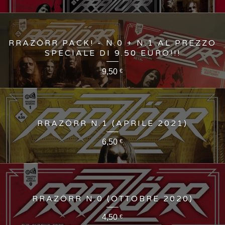
RRAZÖRR PACK! - N.0 + N.1 AL PREZZO
SPECIALE DI 9.50 EURO!!!
9,50
€
RRAZÖRR N.1 (APRILE 2021)
6,50
€
RRAZÖRR N.0 (OTTOBRE 2020)
4,50
€