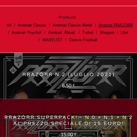
Products
All
Arretrati Classix
Arretrati Classix Metal
Arretrati RRAZÖRR
Arretrati Psycho!
Arretrati :Ritual:
T-shirt
Shopper
Libri
WANTLIST
Classix Football
RRAZÖRR N.2 (LUGLIO 2021)
6,50
€
RRAZÖRR SUPERPACK! - N.0 + N.1 + N.2
AL PREZZO SPECIALE DI 15 EURO!
15,00
€